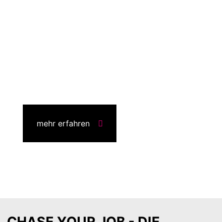
BESUCH!
Bleibt gespannt – der Termin für nächstes Jahr
wird bald bekannt gegeben!
HIER FINDET IHR DIE
ÜBERSICHT ALLER BERUFE!
mehr erfahren
CHASE YOUR JOB - DIE